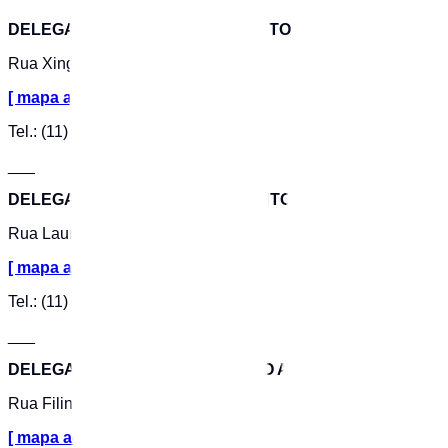
DELEGACIA SECCIONAL DE SANTO ANDRÉ
Rua Xingu, 745
[ mapa aqui ]
Tel.: (11) 4426-4689
___
DELEGACIA DA MULHER DE SANTO ANDRÉ
Rua Laura, 654
[ mapa aqui ]
Tel.: (11) 4438-4032
___
DELEGACIA DO IDOSO DE SANTO ANDRÉ
Rua Filinto de Almeida, 123
[ mapa aqui ]