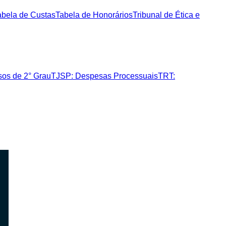
abela de Custas
Tabela de Honorários
Tribunal de Ética e
sos de 2° Grau
TJSP: Despesas Processuais
TRT: