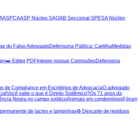
AASP
CAASP Núcleo SA
OAB Seccional SP
ESA Núcleo
pe do Falso Advogado
Defensoria Pública: Cartilha
Medidas
ini
✒️ Editor PDF
Integre nossas Comissões
Defensoria
mas de Compliance em Escritórios de Advocacia
O advogado
ial
Você sabe o que é Direito Sistêmico?
Os 71 anos da
ência Negra no campo jurídico
Animais em condomínios
Fórum
ermanente de lacres e tampinhas
♻️ Descarte de resíduos