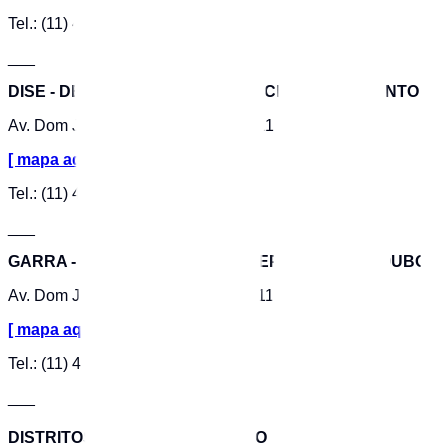
Tel.: (11) 4425-0336
___
DISE - DELEGACIA DE ENTORPECENTES DE SANTO A
Av. Dom Jorge Marcos de Oliveira, 11
[ mapa aqui ]
Tel.: (11) 4991-1160
___
GARRA - GRUPO ARMADO DE REPRESSÃO A ROUBOS 
Av. Dom Jorge Marcos de Oliveira, 11
[ mapa aqui ]
Tel.: (11) 4 991-4538
___
DISTRITOS POLICIAIS EM SANTO ANDRÉ