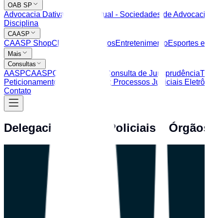
OAB SP
Advocacia Dativa
Balcão Virtual - Sociedades de Advocacia
Ce
Disciplina
CAASP
CAASP Shop
Clube de Serviços
Entretenimento
Esportes e La
Mais
Consultas
AASP
CAASP
OAB SP
TJSP: Consulta de Jurisprudência
TJSP
Peticionamento Eletrônico
TRT: Processos Judiciais Eletrônic
Contato
Delegacias, Bases Policiais e Órgãos 