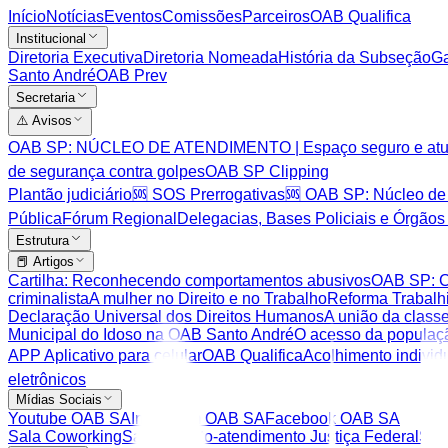
Início
Notícias
Eventos
Comissões
Parceiros
OAB Qualifica
Institucional
Diretoria Executiva
Diretoria Nomeada
História da Subseção
Ga
Santo André
OAB Prev
Secretaria
⚠️ Avisos
OAB SP: NÚCLEO DE ATENDIMENTO | Espaço seguro e atuaçã
de segurança contra golpes
OAB SP Clipping
Plantão judiciário
🆘 SOS Prerrogativas
🆘 OAB SP: Núcleo de
Pública
Fórum Regional
Delegacias, Bases Policiais e Órgãos
Estrutura
📕 Artigos
Cartilha: Reconhecendo comportamentos abusivos
OAB SP: C
criminalista
A mulher no Direito e no Trabalho
Reforma Trabalh
Declaração Universal dos Direitos Humanos
A união da class
Municipal do Idoso na OAB Santo André
O acesso da populaçã
APP Aplicativo para celular
OAB Qualifica
Acolhimento indivi
eletrônicos
Mídias Sociais
Youtube OAB SA
Instagram OAB SA
Facebook OAB SA
Sala Coworking
Sala de Auto-atendimento Justiça Federal
Sal