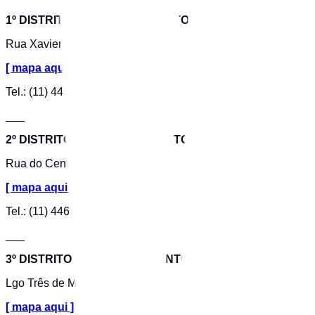
1º DISTRITO POLICIAL DE SANTO ANDRÉ
Rua Xavier de Toledo, 48
[ mapa aqui ]
Tel.: (11) 4438-1133
___
2º DISTRITO POLICIAL DE SANTO ANDRÉ
Rua do Centro, 530
[ mapa aqui ]
Tel.: (11) 4461-6363
___
3º DISTRITO POLICIAL DE SANTO ANDRÉ
Lgo Três de Maio, 141
[ mapa aqui ]