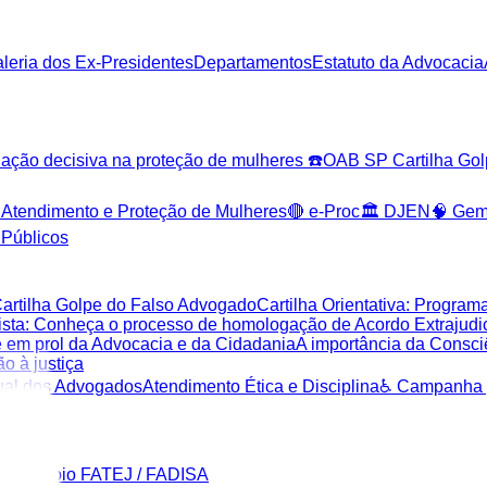
leria dos Ex-Presidentes
Departamentos
Estatuto da Advocacia
o decisiva na proteção de mulheres ☎️
OAB SP Cartilha Gol
 Atendimento e Proteção de Mulheres
🔴 e-Proc
🏛️ DJEN
🧠 Gem
 Públicos
artilha Golpe do Falso Advogado
Cartilha Orientativa: Progra
ista: Conheça o processo de homologação de Acordo Extrajudic
e em prol da Advocacia e da Cidadania
A importância da Consci
o à justiça
dual dos Advogados
Atendimento Ética e Disciplina
♿ Campanha p
a de apoio FATEJ / FADISA