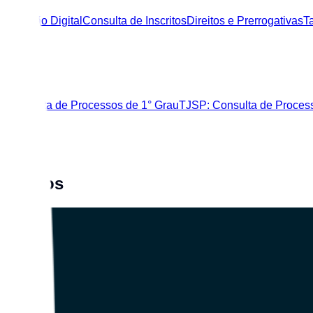
rtificação Digital
Consulta de Inscritos
Direitos e Prerrogativas
T
zer
: Consulta de Processos de 1° Grau
TJSP: Consulta de Proces
os
Públicos