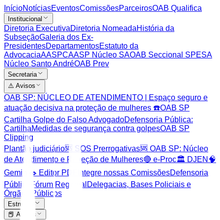
Início
Notícias
Eventos
Comissões
Parceiros
OAB Qualifica
Institucional
Diretoria Executiva
Diretoria Nomeada
História da
Subseção
Galeria dos Ex-
Presidentes
Departamentos
Estatuto da
Advocacia
AASP
CAASP Núcleo SA
OAB Seccional SP
ESA
Núcleo Santo André
OAB Prev
Secretaria
⚠️ Avisos
OAB SP: NÚCLEO DE ATENDIMENTO | Espaço seguro e
atuação decisiva na proteção de mulheres ☎️
OAB SP
Cartilha Golpe do Falso Advogado
Defensoria Pública:
Cartilha
Medidas de segurança contra golpes
OAB SP
Clipping
Plantão judiciário
🆘 SOS Prerrogativas
🆘 OAB SP: Núcleo
de Atendimento e Proteção de Mulheres
🔴 e-Proc
🏛️ DJEN
🧠
Gemini
✒️ Editor PDF
Integre nossas Comissões
Defensoria
Pública
Fórum Regional
Delegacias, Bases Policiais e
Órgãos Públicos
Estrutura
📕 Artigos