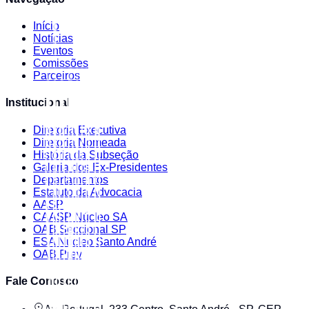
Início
Notícias
Eventos
Comissões
Parceiros
Institucional
Diretoria Executiva
Diretoria Nomeada
História da Subseção
Galeria dos Ex-Presidentes
Departamentos
Estatuto da Advocacia
AASP
CAASP Núcleo SA
OAB Seccional SP
ESA Núcleo Santo André
OAB Prev
Fale Conosco