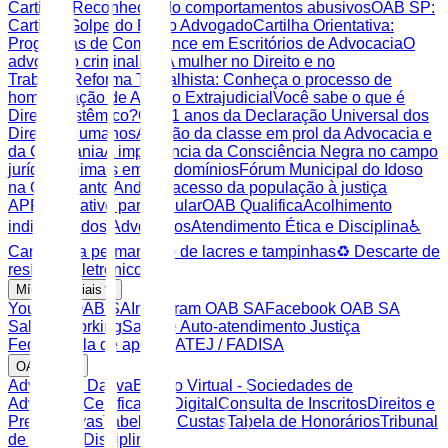
Cartilha: Reconhecendo comportamentos abusivos
OAB SP:
Cartilha Golpe do Falso Advogado
Cartilha Orientativa:
Programas de Compliance em Escritórios de Advocacia
O
advogado criminalista
A mulher no Direito e no
Trabalho
Reforma Trabalhista: Conheça o processo de
homologação de Acordo Extrajudicial
Você sabe o que é
Direito Sistêmico?
Os 71 anos da Declaração Universal dos
Direitos Humanos
A união da classe em prol da Advocacia e
da Cidadania
A importância da Consciência Negra no campo
jurídico
Animais em condomínios
Fórum Municipal do Idoso
na OAB Santo André
O acesso da população à justiça
APP Aplicativo para celular
OAB Qualifica
Acolhimento
individual dos Advogados
Atendimento Ética e Disciplina
♿
Campanha permanente de lacres e tampinhas
♻️ Descarte de
resíduos eletrônicos
Mídias Sociais
Youtube OAB SA
Instagram OAB SA
Facebook OAB SA
Sala Coworking
Sala de Auto-atendimento Justiça
Federal
Sala de apoio FATEJ / FADISA
OAB SP
Advocacia Dativa
Balcão Virtual - Sociedades de
Advocacia
Certificação Digital
Consulta de Inscritos
Direitos e
Prerrogativas
Tabela de Custas
Tabela de Honorários
Tribunal
de Ética e Disciplina