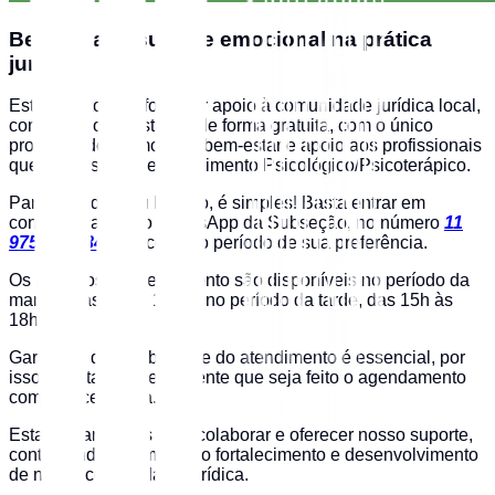
Bem-estar e suporte emocional na prática
jurídica
Este projeto visa fornecer apoio à comunidade jurídica local,
com serviços prestados de forma gratuita, com o único
propósito de promover o bem-estar e apoio aos profissionais
que necessitam de atendimento Psicológico/Psicoterápico.
Para agendar seu horário, é simples! Basta entrar em
contato através do WhatsApp da Subseção, no número
11
97527-9384
, e escolher o período de sua preferência.
Os períodos de atendimento são disponíveis no período da
manhã, das 9h às 12h, e no período da tarde, das 15h às
18h.
Garantir a disponibilidade do atendimento é essencial, por
isso solicitamos gentilmente que seja feito o agendamento
com antecedência.
Estamos ansiosos para colaborar e oferecer nosso suporte,
contribuindo assim para o fortalecimento e desenvolvimento
de nossa comunidade jurídica.