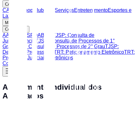
CAASP
CAASP Shop
Clube de Serviços
Entretenimento
Esportes e
Lazer
Mais
Consultas
AASP
CAASP
OAB SP
TJSP: Consulta de
Jurisprudência
TJSP: Consulta de Processos de 1°
Grau
TJSP: Consulta de Processos de 2° Grau
TJSP:
Despesas Processuais
TRT: Peticionamento Eletrônico
TRT:
Processos Judiciais Eletrônicos
Contato
Acolhimento Individual dos
Advogados