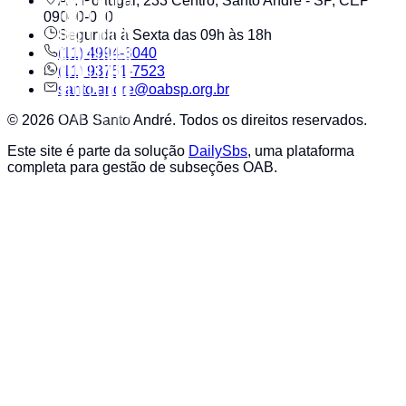
Av. Portugal, 233 Centro, Santo André - SP, CEP
09040-010
Segunda à Sexta das 09h às 18h
(11) 4994-3040
(11) 93751-7523
santo.andre@oabsp.org.br
©
2026
OAB Santo André
. Todos os direitos reservados.
Este site é parte da solução
DailySbs
, uma plataforma
completa para gestão de subseções OAB.